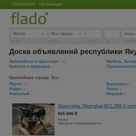
Объявления
Организации
-
регион
город
цена от
до
заголов
Доска объявлений республики Як
Автомобили и транспорт
Мебель, бытов
189
Красота и медицина
Промышленнос
1
Крупнейшие города
Все
Якутск
Верхоянск
341
5
Алдан
Ленск
3
4
Алмазный
Мирный
2
6
Двигатель Shanghai 6CL280-2 xcm
655 000 ₽
Якутск
Запчасти и принадлежности