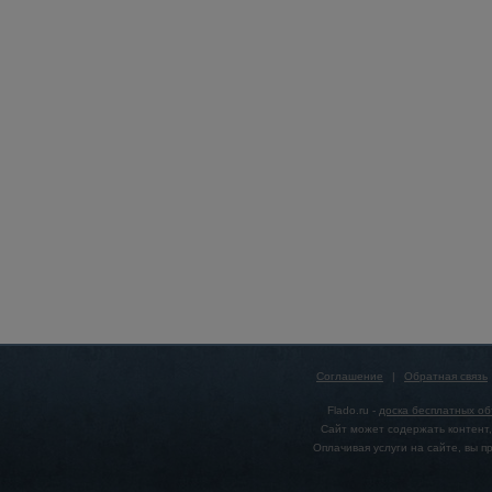
Соглашение
|
Обратная связь
Flado.ru -
доска бесплатных о
Сайт может содержать контент,
Оплачивая услуги на сайте, вы 