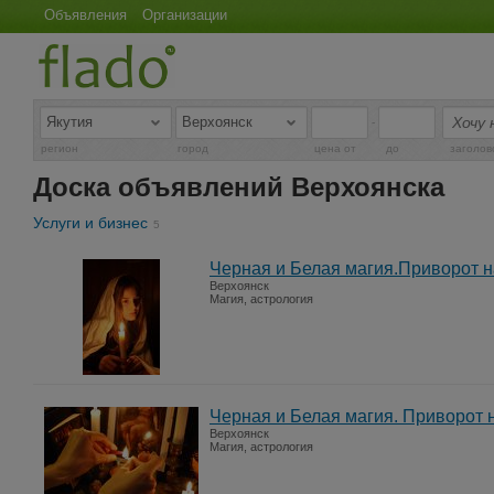
Объявления
Организации
-
регион
город
цена от
до
заголов
Доска объявлений Верхоянска
Услуги и бизнес
5
Черная и Белая магия.Приворот н
Верхоянск
Магия, астрология
Черная и Белая магия. Приворот 
Верхоянск
Магия, астрология