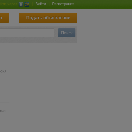
йти через
|
Войти
|
Регистрация
ю
Подать объявление
июня
 мая