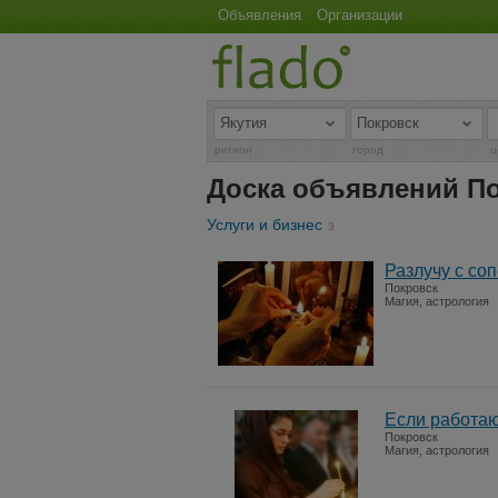
Объявления
Организации
регион
город
ц
Доска объявлений П
Услуги и бизнес
3
Разлучу с со
Покровск
Магия, астрология
Если работаю
Покровск
Магия, астрология