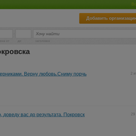
Во
Добавить организаци
-
ена от
до
заголовок
окровска
перниками. Верну любовь.Сниму порчь
2 
, доведу вас до результата. Покровск
29