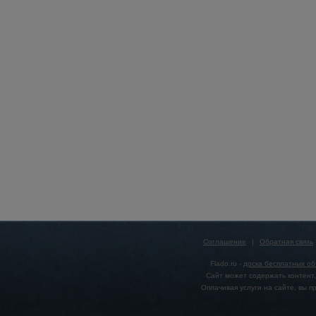
Соглашение
|
Обратная связь
Flado.ru -
доска бесплатных о
Сайт может содержать контент,
Оплачивая услуги на сайте, вы 