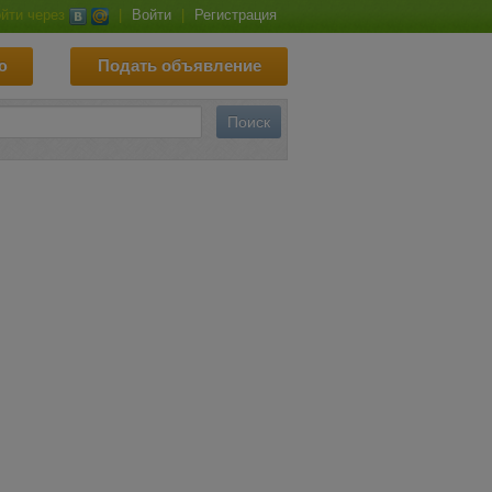
йти через
|
Войти
|
Регистрация
ю
Подать объявление