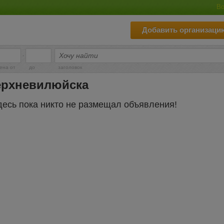
Во
Добавить организаци
-
ена от
до
заголовок
ерхневилюйска
десь пока никто не размещал объявления!