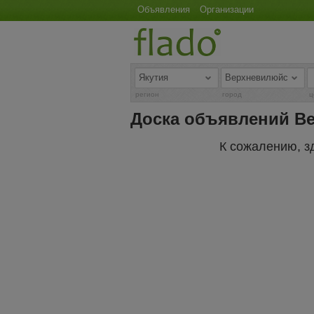
Объявления
Организации
регион
город
ц
Доска объявлений В
К сожалению, з