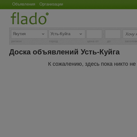
Объявления
Организации
-
регион
город
цена от
до
заголов
Доска объявлений Усть-Куйга
К сожалению, здесь пока никто н