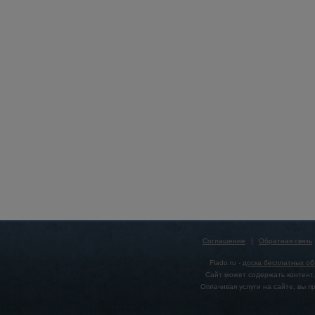
Соглашение
|
Обратная связь
Flado.ru -
доска бесплатных о
Сайт может содержать контент,
Оплачивая услуги на сайте, вы 