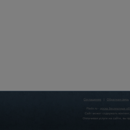
Соглашение
|
Обратная связь
Flado.ru -
доска бесплатных о
Сайт может содержать контент,
Оплачивая услуги на сайте, вы 