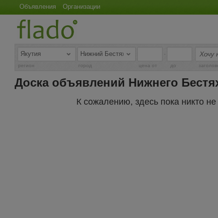
Объявления
Организации
-
регион
город
цена от
до
заголов
Доска объявлений Нижнего Бестя
К сожалению, здесь пока никто н