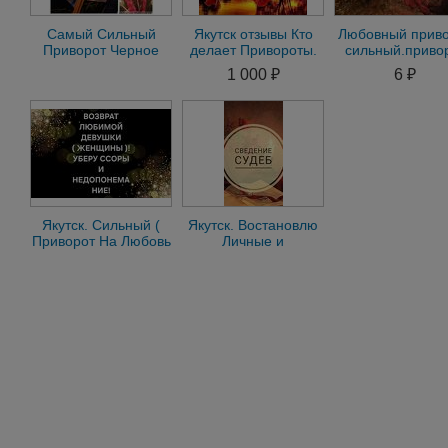
Самый Сильный
Якутск отзывы Кто
Любовный прив
Приворот Черное
делает Привороты.
сильный.приво
венчание. Результат
Отвороты. Гадание
без
1 000 ₽
6 ₽
гарантирую
последствий,Тар
Якутск. Сильный (
Якутск. Востановлю
Приворот На Любовь
Личные и
Девушки ). Возврат
Портнёрские
Чувств
Отношения.
Сильные Привороты