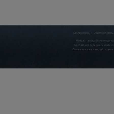
Соглашение
|
Обратная связь
Flado.ru -
доска бесплатных о
Сайт может содержать контент,
Оплачивая услуги на сайте, вы 