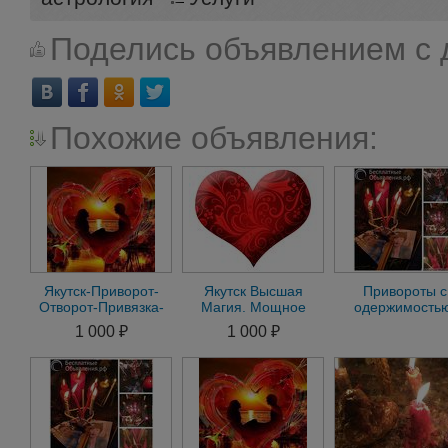
Поделись объявлением с 
Похожие объявления:
Якутск-Приворот-
Якутск Высшая
Привороты с
Отворот-Привязка-
Магия. Мощное
одержимость
Присушка-Гадание-
Магическое
Черная магия
1 000 ₽
1 000 ₽
Магия
Воздействие.
Приворотыю
Приворот. Отворот
Видеоприсутсв