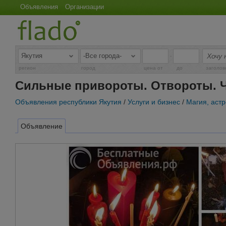
Объявления
Организации
-
регион
город
цена от
до
заголов
Сильные привороты. Отвороты. Ч
Объявления республики Якутия
/
Услуги и бизнес
/
Магия, аст
Объявление