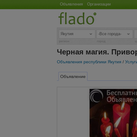
Объявления
Организации
регион
город
ц
Черная магия. Приво
Объявления республики Якутия
/
Услуг
Объявление