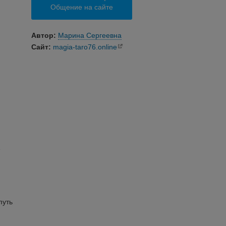
Общение на сайте
Автор:
Марина Сергеевна
Сайт:
magia-taro76.online
е
путь