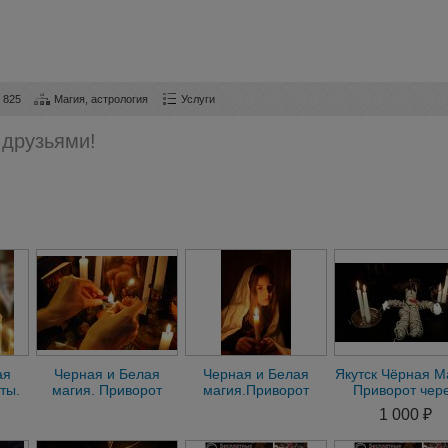
825
Магия, астрология
Услуги
 друзьями!
ая
Черная и Белая
Черная и Белая
Якутск Чёрная М
ты.
магия. Приворот
магия.Приворот
Приворот чер
и
навсегда. Верхоянск
навсегда.Верхоянск
Жертвоприноше
1 000 ₽
Гарантия