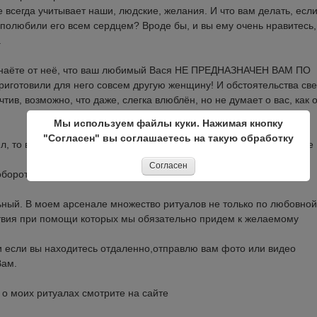
 всегда учитывает наши, людские, желания. И что вам делать, есл
 полюбили его всем сердцем? Вроде бы, и вы ему очень нравитесь,
.
, узнаёте от неё, что ваш любимый Вася НЕ ПРЕДНАЗНАЧЕН ВАМ ПО
иготовили для него совсем другую женщину! И обстоятельства све
тив, возможно, что даже, слегка влюблён, но не думает о вас, как 
Мы используем файлы куки. Нажимая кнопку
"Согласен" вы соглашаетесь на такую обработку
л, то в вашем избраннике нет ничего ценного для них, и от него не
Согласен
аоборот скоректировать ваши желания с вашей реальностью.
ьный. В моем арсенале множество ритуалов не только по любовной
ствия при помощи которых мы обязательно придем к желаемому
и если вы находитесь отдаленно,отправлю вам фото или видео
Вам.
о моих ритуалах смотрите на сайте