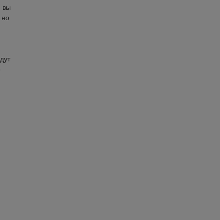
и вы
 но
дут
о