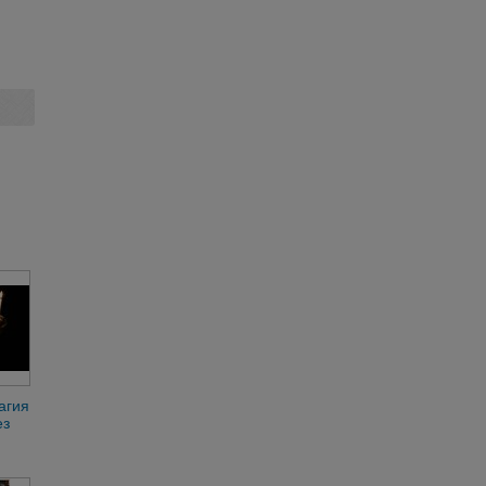
агия
ез
ние