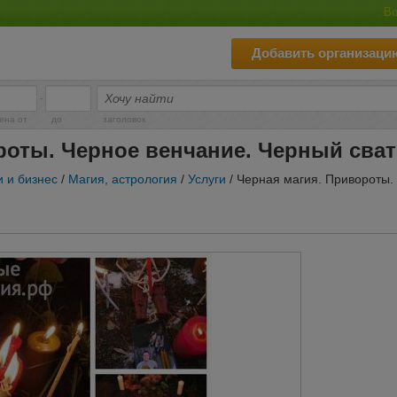
Во
Добавить организаци
-
ена от
до
заголовок
роты. Черное венчание. Черный сват
и и бизнес
/
Магия, астрология
/
Услуги
/ Черная магия. Привороты.