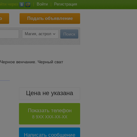
йти через
|
Войти
|
Регистрация
ю
Подать объявление
 Черное венчание. Черный сват
Цена не указана
Показать телефон
8 9XX XXX-XX-XX
Написать сообщение