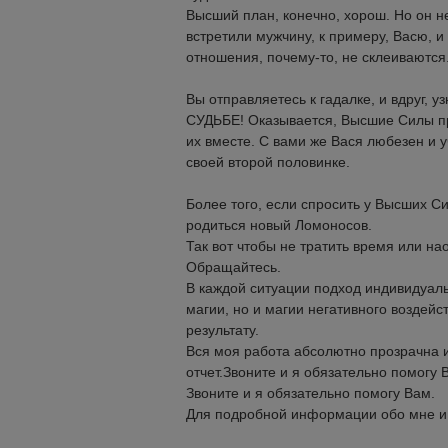
Высший план, конечно, хорош. Но он не
встретили мужчину, к примеру, Васю, и
отношения, почему-то, не склеиваются
Вы отправляетесь к гадалке, и вдруг
СУДЬБЕ! Оказывается, Высшие Силы пр
их вместе. С вами же Вася любезен и уч
своей второй половинке.
Более того, если спросить у Высших Си
родиться новый Ломоносов.
Так вот чтобы не тратить время или н
Обращайтесь.
В каждой ситуации подход индивидуал
магии, но и магии негативного воздей
результату.
Вся моя работа абсолютно прозрачна 
отчет.Звоните и я обязательно помогу 
Звоните и я обязательно помогу Вам.
Для подробной информации обо мне и 