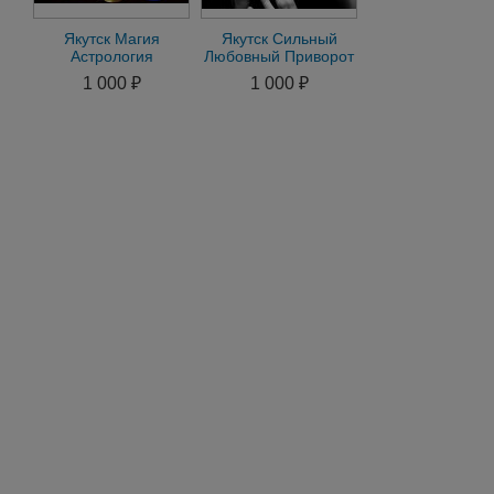
Якутск Магия
Якутск Сильный
Астрология
Любовный Приворот
Семейный Приворот
на Мужчину на
1 000 ₽
1 000 ₽
на Любимого
Женщину Гадание
Любовная Магия