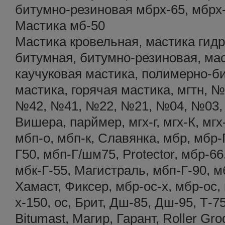
битумно-резиновая мбрх-65, мбрх-
Мастика мб-50
Мастика кровельная, мастика гид
битумная, битумно-резиновая, ма
каучуковая мастика, полимерно-б
мастика, горячая мастика, мгтн,
№42, №41, №22, №21, №04, №03, 
Вишера, парймер, мгх-г, мгх-К, мг
мбп-о, мбп-к, Славянка, мбр, мбр-Г
Г50, мбп-Г/шм75, Protector, мбр-66
мбк-Г-55, Магистраль, мбп-Г-90, 
Хамаст, Фиксер, мбр-ос-х, мбр-ос,
х-150, ос, Брит, Дш-85, Дш-95, Т-75
Bitumast, Магир, Гарант, Roller Gro