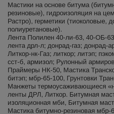
Мастики на основе битума (битум
резиновые), гидроизоляция на цем
Растро), герметики (тиоколовые, 
полиуретановые).
Лента Полилен 40-ли-63, 40-ОБ-63
лента дрл-л; донрад-газ; донрад-ар
Литкор-нк-Газ; литкор; литэп; пэко
сст-б, армизол; Рулонный армиро
Праймеры НК-50, Мастика Транскор
битэп; мбр-65-100, Грунтовки Тран
Манжеты термоусаживающиеся «но
ленты ДРЛ, Литкор. Битумная мас
изоляционная мби, Битумная маст
Мастика битумно-резиновая мбр-6