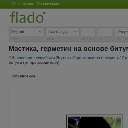
Объявления
Организации
-
регион
город
цена от
до
заголов
Мастика, герметик на основе биту
Объявления республики Якутия
/
Строительство и ремонт
/
Ст
битума (от производителя)
Объявление