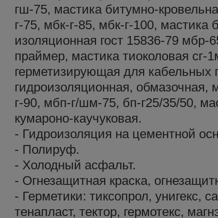
гш-75, мастика битумно-кровельная
г-75, мбк-г-85, мбк-г-100, мастика
изоляционная гост 15836-79 мбр-65
праймер, мастика тиоколовая сг-1м
герметизирующая для кабельных п
гидроизоляционная, обмазочная, м
г-90, мбп-г/шм-75, бп-г25/35/50, м
кумароно-каучуковая.
- Гидроизоляция на цементной осн
- Полируф.
- Холодный асфальт.
- Огнезащитная краска, огнезащит
- Герметики: тиксопрол, унигекс, с
тенапласт, тектор, гермотекс, магн