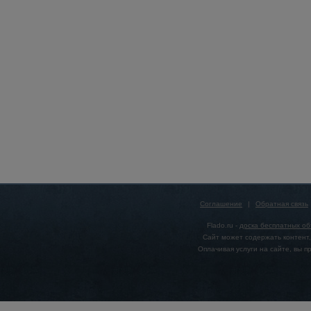
Соглашение
|
Обратная связь
Flado.ru -
доска бесплатных о
Сайт может содержать контент,
Оплачивая услуги на сайте, вы 