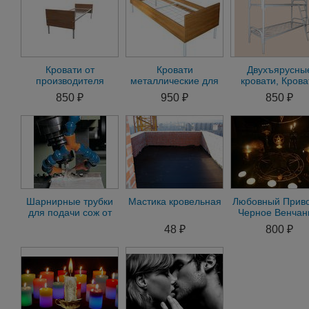
Кровати от
Кровати
Двухъярусны
производителя
металлические для
кровати, Крова
кровати
рабочих,кроувати от
металлические
850 ₽
950 ₽
850 ₽
металлические для
производителя
производител
гостиницы
недорого
Шарнирные трубки
Мастика кровельная
Любовный Прив
для подачи сож от
Черное Венчан
Российского
Магия Вуду н
48 ₽
800 ₽
производителя.
Кладбище
Трубки д