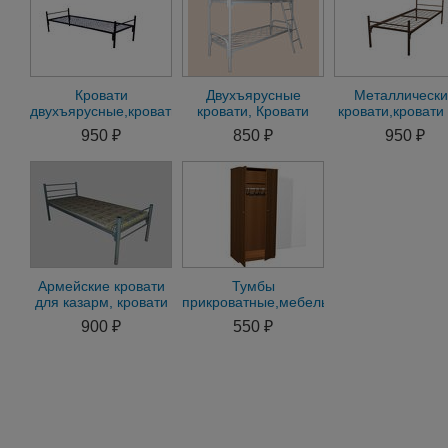
Кровати
Двухъярусные
Металлическ
двухъярусные,кровати
кровати, Кровати
кровати,кровати
металлические
металлические от
рабочих,кровати
950 ₽
850 ₽
950 ₽
эконом с доставкой.
производителя
общежитий,хос
недорого
Армейские кровати
Тумбы
для казарм, кровати
прикроватные,мебель
для студентов,
дсп,кровати ,шкафы
900 ₽
550 ₽
общежитий
,вешалки все для drg