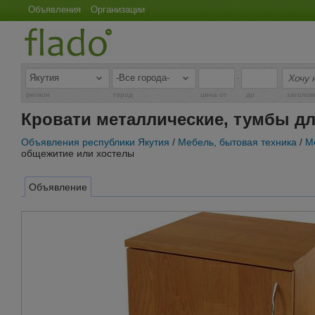
Объявления
Организации
-
регион
город
цена от
до
заголов
Кровати металлические, тумбы д
Объявления республики Якутия
/
Мебель, бытовая техника
/
М
общежитие или хостелы
Объявление