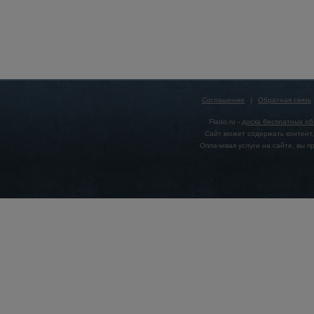
Соглашение
|
Обратная связь
Flado.ru -
доска бесплатных о
Сайт может содержать контент,
Оплачивая услуги на сайте, вы 