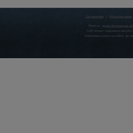
Соглашение
|
Обратная связь
Flado.ru -
доска бесплатных о
Сайт может содержать контент,
Оплачивая услуги на сайте, вы 