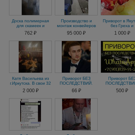
Доска полимерная
Производство и
Приворот в Якут
для скамеек и
монтаж конвейеров
без Греха и
забора, полнотелый
Последствий
762 ₽
95 000 ₽
1 000 ₽
пластик
Приворот Муж
Жены
Катя Васильева из
Приворот БЕЗ
Приворот БЕ
г.Иркутска. В свои 32
ПОСЛЕДСТВИЙ.
ПОСЛЕДСТВИ
года я была
Диагностика и
Диагностика 
2 000 ₽
66 ₽
500 ₽
матерью-одиночкой
консультация-
консультация
БЕСПЛАТНО 7
БЕСПЛАТНО. 