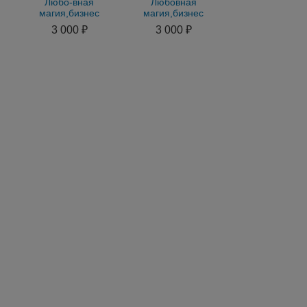
Любо-вная
Любовная
магия,бизнес
магия,бизнес
магия,снятие порчи
магия,снятие порчи
3 000 ₽
3 000 ₽
и сглаза,гадание
и сглаза,гадание
приворот
приворот