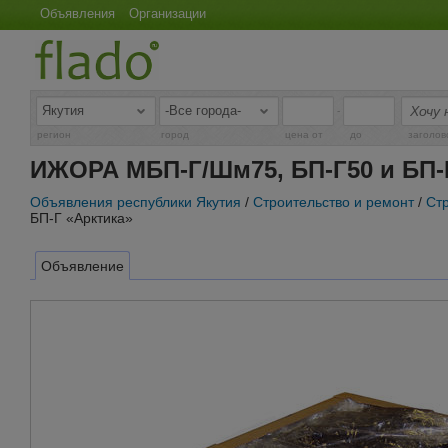
Объявления
Организации
-
регион
город
цена от
до
заголов
ИЖОРА МБП-Г/Шм75, БП-Г50 и БП-
Объявления республики Якутия
/
Строительство и ремонт
/
Ст
БП-Г «Арктика»
Объявление